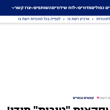
.
Application error: a clien
ים כפולים
מדורים
לוח שידורים
השותפים
צרו קשר
תוכניות
ארכיון רשת 13
לצפייה בכל תוכניות רשת 13
צו השעה
קטעים נבחרים