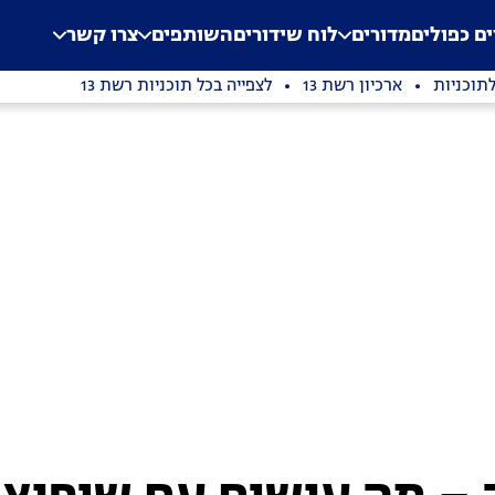
.
Application error: a clien
ים כפולים
מדורים
לוח שידורים
השותפים
צרו קשר
תוכניות
ארכיון רשת 13
לצפייה בכל תוכניות רשת 13