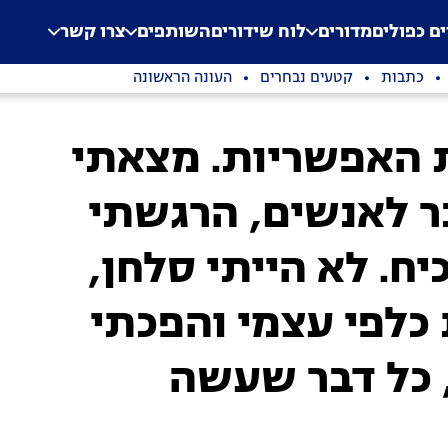
.
Application error: a clien
ים כפולים
מדורים
לוח שידורים
השותפים
צרו קשר
כתבות
קטעים נבחרים
העונה הראשונה
ת האפשריות. מצאתי
ר לאנשים, הרגשתי
יח. לא הייתי סלחן,
כלפי עצמי והפכתי
, כל דבר שעשה