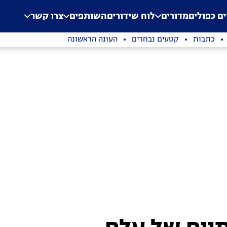
.
Application error: a clien
ים כפולים
מדורים
לוח שידורים
השותפים
צרו קשר
כתבות
קטעים נבחרים
העונה הראשונה