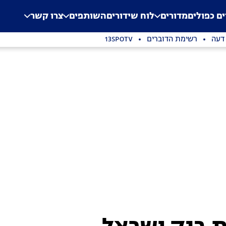
.
Application error: a clien
ים כפולים
מדורים
לוח שידורים
השותפים
צרו קשר
 דעה
רשימת הדוברים
13SPOTV