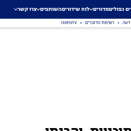
.
Application error: a clien
ים כפולים
מדורים
לוח שידורים
השותפים
צרו קשר
 דעה
רשימת הדוברים
13SPOTV