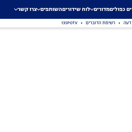
.
Application error: a clien
ים כפולים
מדורים
לוח שידורים
השותפים
צרו קשר
 דעה
רשימת הדוברים
13SPOTV