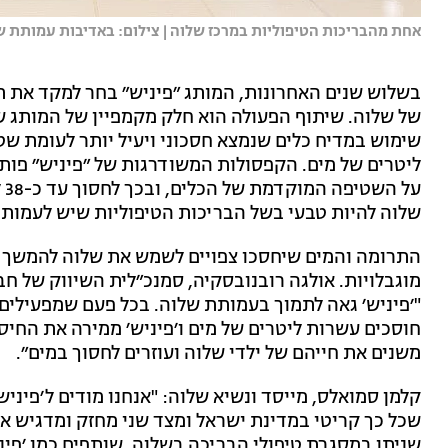
אחת מהבריכות הטיפוליות במרכז שלוה | צילום: באדיבות עמותת ש
בשלוש שנים האחרונות, המותג ״פיניש״ בחר למקד את ת
ליטרים של מים. הקפסולות המשודרגות של ״פיניש״ פותח
על
שלוה להיות טבעי בשל הבריכות הטיפוליות שיש לעמותה
התרומה והמים שיחסכו צפויים לשמש את שלוה להמשך תפ
מוגבלויות. אולגה רובנובסקיה, סמנכ״לית השיווק של ח
"׳פיניש׳ גאה לתמוך בעמותת שלוה. בכל פעם שמפעילים
חוסכים עשרות ליטרים של מים ו׳פיניש׳ ממירה את החיסכ
משנים את חייהם של ילדי שלוה ועוזרים לחסוך במים״.
קלמן סמואלס, מייסד ונשיא שלוה: "אנחנו מודים ל׳פיני
שכל כך קריטי במדינת ישראל ומצד שני מחזק ומדגיש את
שניתן במסגרת טיפולי הבריכה בשלוה. שותפים כמו ׳פי