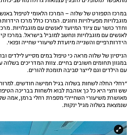
מתאפשר למטופלים להפגין עצמאות גדולה מזו שביכולתם ל
מוגבלויות מפעילויות וחוגים. המרכז כולל מרכז הידרותר
וחדר כושר עם ציוד המיועד לאנשים עם מוגבלויות. מרכ
לאנשים עם מוגבלויות ונחשב למוביל בישראל. במרכז קי
הידרותרפיים והשנייה מיועדת לשיעורי שחייה ופנאי.
הניסיון של שלוה מראה כי טיפול במים מסייע לילדים ובו
במגוון תחומים חשובים בחיים. צוות המדריכים בשלוה ע
עם הילדים וגם לייצר סביבה תומכת להורים.
״רחלי החלה לשחות בשלוה בגיל חמישה חודשים. למרות ש
שש וחצי היא כל כך אוהבת לבוא ולשחות בבריכה הטיפול
מאושרת משיעורי השחייה״ מספרת רחלי ברמן, אמה של 
שנמצאת בשלוה מגיל ינקות.