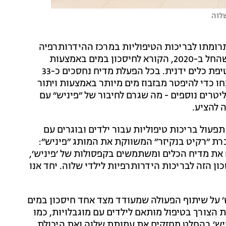
לוה
רומתו לבריכות הטיפוליות במרכז ההידרותרפיה
של שלוה. שיתוף הפעולה הוא חלק מקמפיין של המותג שהחל ב-2020, הקורא לחיסכון במים באמצעות
שימוש במדיח כלים שנמצא חסכוני ויעיל יותר לעומת שטיפת כלים ידנית. בכל הפעלת מדיח נחסכים כ-33
ו כדי להיפטר מבזבוז מים מיותר באמצעות ויתור
 השטיפה המוקדמת של הכלים, ובכך לחסוך עד כ-38 ליטרים נוספים - מה שגרם לחיבור של ״פיניש״ עם
 להציע.
עול בריכות טיפוליות עבור ילדים ובוגרים עם
ברת ״רקיט בנקיזר״ המשווקת את המותג ״פיניש״:
 את מדיח הכלים ומשתמשים בקפסולות של ׳פיניש׳,
ון הזה לבריכות הידרותרפיות לילדי שלוה. יחד אנו
ש׳ על שיתוף הפעולה שמעודד מצד אחד חיסכון במים
 הצורך בטיפול מותאם לילדים עם מוגבלויות, כמו
ניש׳ בהחלט מחזקים את עמותת שלוה ואת היכולת