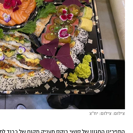
צילום: צילום: יח''צ
התפריט המגוון של סושי בוקס מעניק מקום של כבוד למס