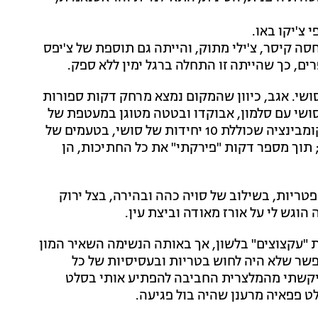
צ'יקו באו.
 חסה קיסר, צ'ילי מתוק, והייתה גם תוספת של צ'יפס
רים, כך שהייתה זו התחלה ברגל ימין ללא ספק.
שי. אגב, כיוון שהמקום נמצא מרחק דקות ספורות
סושי עם סלמון, אבוקדו ובטטה מטוגן במעטפת של
טמפורה ופנקו. לצד המנה הזו הזמנתי גם ניגירי קומבו, קומבינציה שכוללת 10 יחידות של סושי, בטעמים של
 תוך מספר דקות "פירקתי" את כל החתיכות, הן
טריות, בשילוב של סויה כהה ובהירה, בצל ירוק
ה הוגש לי על אורז מאודה וביצת עין.
 "עקצוצים" בלשון, אך באותה הנשימה השאיר המון
פשר שלא היה לחוש בטריות ובעסיסיות של כל
 ביקשתי מהמלצרית החביבה להפתיע אותי בסלט
ט פפאיה מרענן שהיה בול פגיעה.