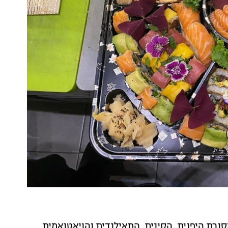
ורת היפנית, הסינית, התאילנדית והויאטנאמית,