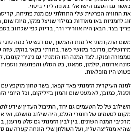
כאשר גם הטעם הישראלי בא פה לידי ביטוי.
את החוויה הפרטית שלי התחלתי עם מנת פתיחה, קריספי 
זוג לחמניות באו מאודות במילוי שניצל פנקו, מיונז שום,
פריך בצד. הבאן היה אוורירי ורך, בדיוק כפי שכתוב בספ
משם התקדמתי אל מנת ההמשך, עם דגש על כמה סוגי סו
מירושלים, מדובר בסושי כשר. בחרתי בקאי בוקס, שזה 
טונה אדומה, סלמון, טמאגו, בס הסלע והפתעות נוספות;
פשוט היו מופלאות.
למנה העיקרית הזמנתי פאד קפאו, בשר טחון מוקפץ עם פ
וסגול, כמובן, לא מעט שום והמון בזיליקום, וכל היופי הז
השילוב של כל הטעמים גם יחד, התיבול העדין שידע לתת
מקום לטעמים של חומרי הגלם, היה שילוב מושלם, ואי א
מרכיבי המנה השונים. בין לבין הזמנתי גם סלט מרענן,
שהיא ממליצה עליו, ועל השולחן שלי הונחה קערה עם סל