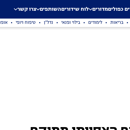
.
Application error: a clien
ים כפולים
מדורים
לוח שידורים
השותפים
צרו קשר
בריאות
לימודים
בילוי ופנאי
נדל"ן
טיפוח ויופי
אופנ