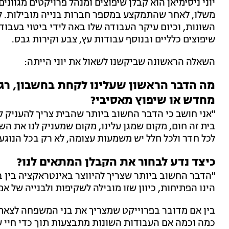
יוני ניסימיאן הוא קבלן שיפוצים ומנהל פרויקטים מגווני
משלו, לאחר שהתמקצע במספר חברות בנייה מובילות. לא
השונות, וכיום עיקר העבודה שלו באה לידי ביטוי בעבודו
שיפוצים כלליים ובנוסף עבודות עץ, צבע וקירות גבס.
השאלה הראשונה שביקשנו לשאול את יוני הייתה:
מה הדבר הראשון שעלינו לקחת בחשבון, רגע
מחדש או שיפוץ מאסיבי?
"אני חושב כי הדבר החשוב ביותר שהבית צריך להעניק ל
בית זה חום, מקום שמגן עלינו, מקום שמעניק לנו את 
לכל חדר ולכל חלל יש משמעות עצומה, לא רק בכל הנוגע
כיצד נדע לבחור את הקבלן המתאים לנו?
"הדבר החשוב ביותר שצריך להיווצר באינטראקציה בין 
הינו הפתיחות, כיוון שזו מובילה לשקיפות ולבנייה של אמו
בין אם מדובר בפרוייקט שמצריך את בני המשפחה לצאת 
כמה וכמה אם העבודות השונות מתבצעות תוך כדי חיי שג