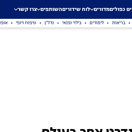
.
Application error: a clien
ים כפולים
מדורים
לוח שידורים
השותפים
צרו קשר
בריאות
לימודים
בילוי ופנאי
נדל"ן
טיפוח ויופי
אופנ