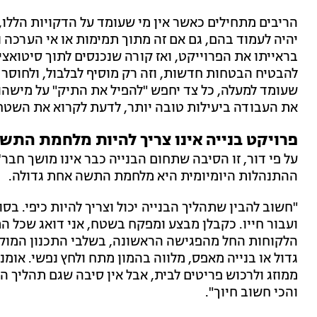
הריבים מתחילים כאשר אין מי שעומד על הדקויות הללו
יהיה לעמוד בהם, גם אם זה מתוך תמימות או אי הערכה
בראייתו את הפרוייקט, ואז קורה שנכנסים לתוך סיטואצי
להבטיח הבטחות חדשות, וזה רק מוסיף לבלבול, ולחוסר
שעומד למעלה, כל צד יחפש "להפיל את התיק" על מישהו א
את העבודה ביעילות טובה יותר, לדעת לקרוא את השטח 
פרויקט בנייה אינו צריך להיות מלחמת התש
על פי דור, זו הסיבה שתחום הבנייה כבר אינו מושך חבר'
ההתנהלות היומיומית היא מלחמת התשה אחת גדולה.
"חשוב להבין שתהליך הבנייה יכול וצריך להיות כיפי. 
ועבור חייו. כקבלן מבצע ומפקח בשטח, אני דואג שכל הת
הלקוחות החל מהפגישה הראשונה, בשלבי התכנון המוקדמי
גדול או בנייה מאפס, מלווה בהמון מתח ולחץ נפשי. אומ
ממוזג ולרכוש פריטים לבית, אבל אין סיבה שגם תהליך הב
והכי חשוב חיוך".