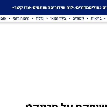
.
Application error: a clien
ים כפולים
מדורים
לוח שידורים
השותפים
צרו קשר
בריאות
לימודים
בילוי ופנאי
נדל"ן
טיפוח ויופי
אופנ