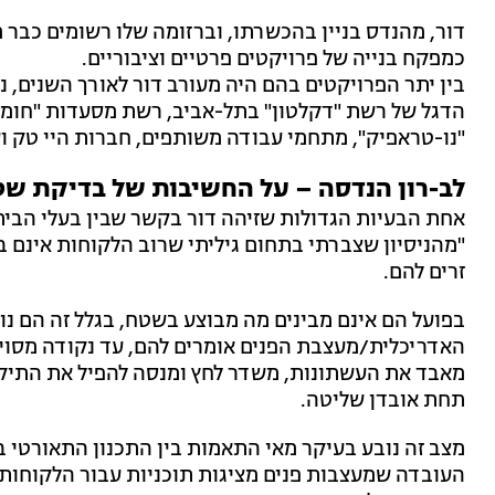
דור, מהנדס בניין בהכשרתו, וברזומה שלו רשומים כבר 
כמפקח בנייה של פרויקטים פרטיים וציבוריים.
בין יתר הפרויקטים בהם היה מעורב דור לאורך השנים, נ
הדגל של רשת "דקלטון" בתל-אביב, רשת מסעדות "חומוס 
"נו-טראפיק", מתחמי עבודה משותפים, חברות היי טק וע
לב-רון הנדסה – על החשיבות של בדיקת ש
אחת הבעיות הגדולות שזיהה דור בקשר שבין בעלי הבית
"מהניסיון שצברתי בתחום גיליתי שרוב הלקוחות אינם 
זרים להם.
בפועל הם אינם מבינים מה מבוצע בשטח, בגלל זה הם נוט
האדריכלית/מעצבת הפנים אומרים להם, עד נקודה מסוימת
מאבד את העשתונות, משדר לחץ ומנסה להפיל את התיק 
תחת אובדן שליטה.
מצב זה נובע בעיקר מאי התאמות בין התכנון התאורטי ב
העובדה שמעצבות פנים מציגות תוכניות עבור הלקוחות,