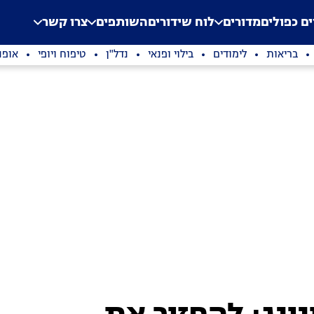
.
Application error: a clien
ים כפולים
מדורים
לוח שידורים
השותפים
צרו קשר
בריאות
לימודים
בילוי ופנאי
נדל"ן
טיפוח ויופי
אופנ