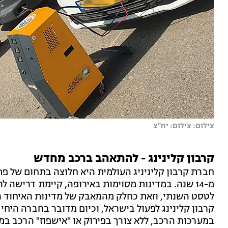
צילום: צילום: יח''צ
קרבון קלינינג - להתאהב ברכב מחדש
חברת קרבון קליניניג העולמית היא חלוצה בתחום של פתר
מ-14 שנה. במדינות מסוימות באירופה, קיימת דרישה 
לטסט השנתי, וזאת כחלק מהמאבק של מדינות האיחוד האי
קרבון קלינינג לפעול בישראל, וכיום מדובר בחברה היח
במערכות הרכב, ללא צורך בפירוק או "אישפוז" הרכב במוס