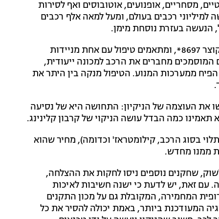
טיים, מסחריים, אופנועים, אוטובוסים ואף לסירות
ה למיליוני רכבים בעולם, ומעל למאה אלף רכבים
, הנעשה בעזרת נוסחת מימן.
התהליך הוא פשוט: מתקשרים לקרבון קלינינג לטלפון מקוצר 8697*, ומתאמים טיפול עם אחת מניידות
המוסמכים מחברים את הרכב למכונה ייעודית,
הפיח ממערכות המנוע. הטיפול מנקה בין היתר את
ו את העוצמה של הניקיון: התחושה היא של נסיעה
אמינו כמה הבדל עושה הניקוי של קרבון קלינינג.
בים פרטיים נע בין 500 ל-700 שקלים (תלוי בסוג הרכב, קילומטראז' וכדומה), מחיר שהוא
ת ממנו מחדש.
שוק, שחקנים נוספים ניסו לחקות את ההצלחה,
ה. עם זאת, יש לדעת כי ישנה חשיבות לאיכות
רופית המחמירה, המקובלת גם על מכון התקנים
יה המעודכנת ביותר, באמת יכולה להסיר את כל