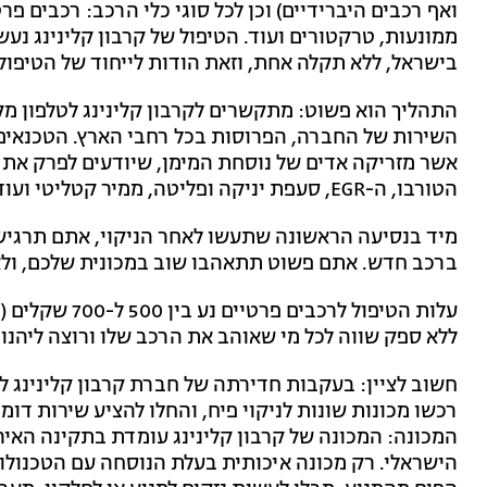
ואף רכבים היברידיים) וכן לכל סוגי כלי הרכב: רכבים פר
ממונעות, טרקטורים ועוד. הטיפול של קרבון קלינינג נעש
בישראל, ללא תקלה אחת, וזאת הודות לייחוד של הטיפול
השירות של החברה, הפרוסות בכל רחבי הארץ. הטכנאים 
אשר מזריקה אדים של נוסחת המימן, שיודעים לפרק את 
הטורבו, ה-EGR, סעפת יניקה ופליטה, ממיר קטליטי ועוד.
מיד בנסיעה הראשונה שתעשו לאחר הניקוי, אתם תרגיש
ברכב חדש. אתם פשוט תתאהבו שוב במכונית שלכם, ולא ת
עלות הטיפול לרכ
ללא ספק שווה לכל מי שאוהב את הרכב שלו ורוצה ליהנו
חשוב לציין: בעקבות חדירתה של חברת קרבון קלינינג ל
רכשו מכונות שונות לניקוי פיח, והחלו להציע שירות דומ
המכונה: המכונה של קרבון קלינינג עומדת בתקינה האי
הישראלי. רק מכונה איכותית בעלת הנוסחה עם הטכנולוג