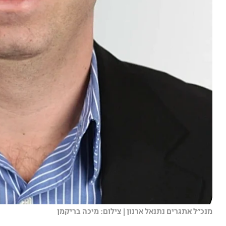
מנכ״ל אתגרים נתנאל ארנון | צילום: מיכה בריקמן