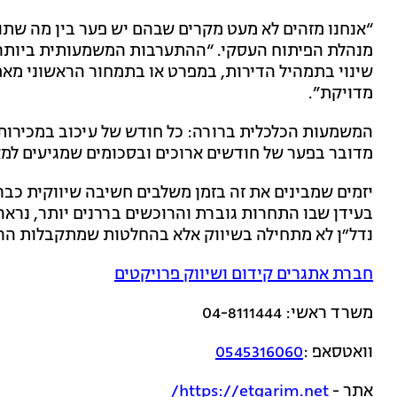
“אנחנו מזהים לא מעט מקרים שבהם יש פער בין מה שתו
מנהלת הפיתוח העסקי. “ההתערבות המשמעותית ביותר ה
שינוי בתמהיל הדירות, במפרט או בתמחור הראשוני מאפ
מדויקת”.
המשמעות הכלכלית ברורה: כל חודש של עיכוב במכירות מ
מדובר בפער של חודשים ארוכים ובסכומים שמגיעים למאות
יזמים שמבינים את זה בזמן משלבים חשיבה שיווקית כבר
בעידן שבו התחרות גוברת והרוכשים בררנים יותר, נראה
נדל״ן לא מתחילה בשיווק אלא בהחלטות שמתקבלות הרב
חברת אתגרים קידום ושיווק פרויקטים
משרד ראשי: 04-8111444
וואטסאפ :
0545316060
אתר -
https://etgarim.net/