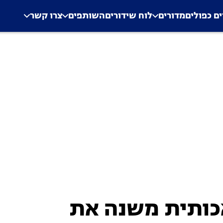
.
Application error: a clien
ים כפולים
מדורים
לוח שידורים
השותפים
צרו קשר
כותית משנה את