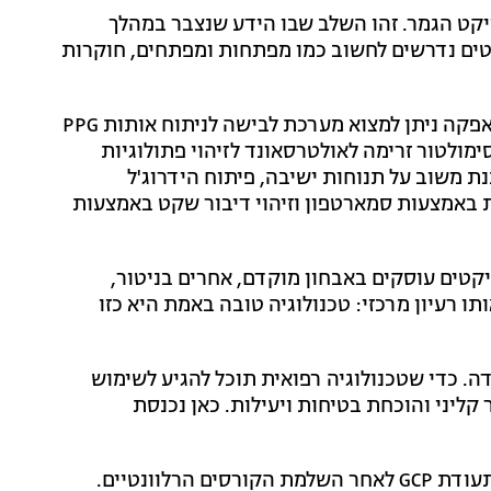
קט הגמר. זהו השלב שבו הידע שנצבר במהלך
ים נדרשים לחשוב כמו מפתחות ומפתחים, חוקרות
בין פרויקטי הגמר המופיעים במסלול להנדסה רפואית באפקה ניתן למצוא מערכת לבישה לניתוח אותות PPG
ימולטור זרימה לאולטרסאונד לזיהוי פתולוגיות
 משוב על תנוחות ישיבה, פיתוח הידרוג'ל
ת באמצעות סמארטפון וזיהוי דיבור שקט באמצעות
טים עוסקים באבחון מוקדם, אחרים בניטור,
תו רעיון מרכזי: טכנולוגיה טובה באמת היא כזו
. כדי שטכנולוגיה רפואית תוכל להגיע לשימוש
קליני והוכחת בטיחות ויעילות. כאן נכנסת
במסלול להנדסה רפואית באפקה קיימת אפשרות לקבל תעודת GCP לאחר השלמת הקורסים הרלוונטיים.