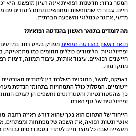
המסר ברור: חדשנות רפואית אינה רעיון מופשט. היא יכ
חיים. עבור מי שמחפשות ומחפשים תחום לימודים עם מש
מדעי, אתגר טכנולוגי והשפעה חברתית.
מה לומדים בתואר ראשון בהנדסה רפואית?
תואר ראשון בהנדסה רפואית
מעניק בסיס רחב במדעים ו
ופיזיולוגיות. הלימודים כוללים תחומים כמו מתמטיקה, פיז
חיישנים רפואיים, עיבוד אותות, עיבוד תמונה, דימות רפ
מתקדמות.
באפקה, למשל, התוכנית משלבת בין לימודים תאורטיים ל
יישומיים. המסלול כולל התמחויות בתחומי הנדסת מערכו
כך שהסטודנטיות והסטודנטים נחשפים הן לעולם הנתוני
ופיזיולוגית של גוף האדם.
הייחוד של התחום הוא בכך שהוא דורש ראייה רחבה. מה
אנשי ונשות רפואה, את השפה של מפתחות ומפתחים, את
תעשייה שבה כל מוצר חייב לעמוד בסטנדרטים גבוהים ב