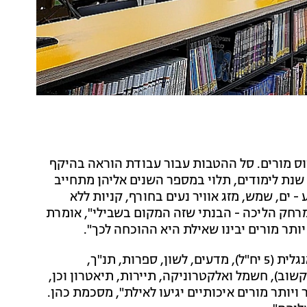
וס מורים. סל ההטבות עבור עבודת הוראה בהיקף
 בין 45,000 ש"ח ל-85,000 ש"ח בכל שנת לימודים, תלוי במספר השנים אליהן מתחייב
 ים, שמש, מזג אוויר נעים בחורף, קניות ללא
רחק הליכה - הבנתי שזה המקום בשבילי", אומרת
יותר מורים יבינו שאילת היא ההוכחה לכך".
גיוס המורים בעיר אילת מתמקד במקצועות מתמטיקה אנגלית (5 יח"ל), מדעים, לשון, ספרות, תנ"ך,
שוב), חשמל ואלקטרוניקה, תיירות, תיאטרון וכן,
ין לי ספק שיותר ויותר מורים איכותיים יגיעו לאילת", מסכמת כהן.