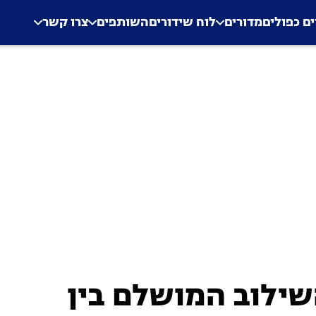
.
Application error: a clien
ים כפולים
מדורים
לוח שידורים
השותפים
צרו קשר
שילוב המושלם בין