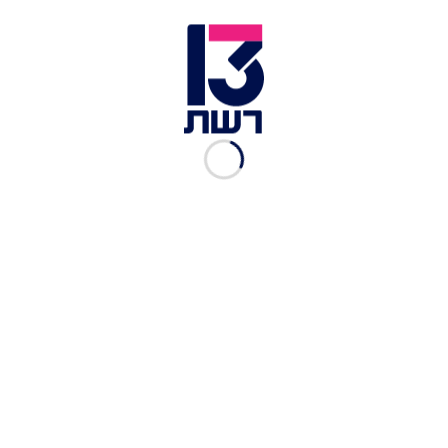
עו''ד יוסי אומיד | צילום: יחצ
משרד עו"ד יוסי אומיד - טיפול ותמיכה בלקוחות
מכל הארץ
משרדו של עו"ד יוסי אומיד הוא משרד עצמאי ותיק
הממוקם בראשון לציון ומתמחה מזה שנים רבות
בתחום ההתחדשות העירונית. למשרד ולעובדיו
התמקצעות רבה בתחום הפינוי בינוי על כל היבטיו,
וזאת על מנת לספק שירות מקצועי ומותאם אישית לכל
לקוח. כבר למעלה מ-2 עשורים, עוד לפני שהמילים
התחדשות עירונית או תמ"א 38 היו שגורות בפינו, יוסי