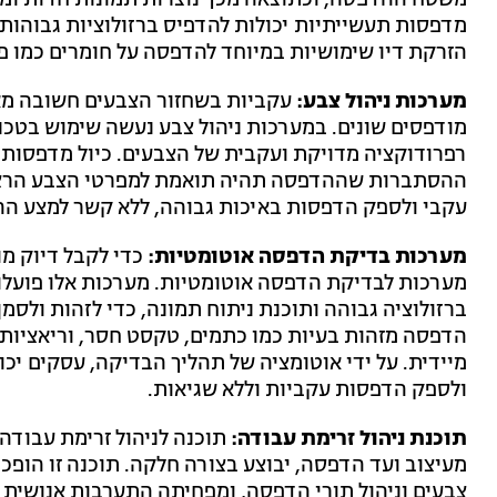
משטח ההדפסה, וכתוצאה מכך נוצרות תמונות חדות ומלא
מדפסות תעשייתיות יכולות להדפיס ברזולוציות גבוהות 
הזרקת דיו שימושיות במיוחד להדפסה על חומרים כמו פ
מערכות ניהול צבע:
עקביות בשחזור הצבעים חשובה מאו
מודפסים שונים. במערכות ניהול צבע נעשה שימוש בטכניק
רפרודוקציה מדויקת ועקבית של הצבעים. כיול מדפסות ו
ההסתברות שההדפסה תהיה תואמת למפרטי הצבע הרצויים
עקבי ולספק הדפסות באיכות גבוהה, ללא קשר למצע ה
מערכות בדיקת הדפסה אוטומטיות:
כדי לקבל דיוק מ
מערכות לבדיקת הדפסה אוטומטיות. מערכות אלו פועלות
ברזולוציה גבוהה ותוכנת ניתוח תמונה, כדי לזהות ולס
הדפסה מזהות בעיות כמו כתמים, טקסט חסר, וריאציות
מיידית. על ידי אוטומציה של תהליך הבדיקה, עסקים יכ
ולספק הדפסות עקביות וללא שגיאות.
תוכנת ניהול זרימת עבודה:
תוכנה לניהול זרימת עבודה
מעיצוב ועד הדפסה, יבוצע בצורה חלקה. תוכנה זו הופכ
צבעים וניהול תורי הדפסה, ומפחיתה התערבות אנושית 