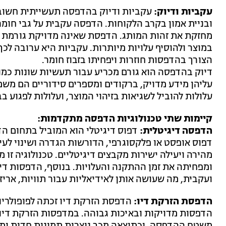
עקביות ודיוק:
עקביות ודיוק בהדפסה תעשייתית חשובי
ובניית אמון בקרב הלקוחות. הדפסה עקבית על גבי חומרים
מחזקת את זהות המותג. הדפסת שאינה מדויקת גורמת 
במוצר ולהוסיף עלויות מיותרות. עקביות היא ערובה לכ
הצורך בהדפסות חוזרות ויפחיתו בזבוז חומר.
דיוק בהדפסה הוא גורם מכריע עבור תעשיות שונות כמו
עליהן מידע מדויק, ברקודים ומספרים סידוריים הם משמ
עלולות להוביל לשגיאות בזיהוי המוצר, ועלולות לפגוע 
קיימות שתי טכנולוגיות הדפסה מתקדמות:
הדפסה דיגיטלית:
דפוס דיגיטלי הוא המוביל בתחום הד
דפוס אופסט או פלקסוגרפי, הדורשות הגדרה ושינוי לע
מהירה ויעילה ישירות מקבצים דיגיטליים. טכנולוגיה זו מ
ומפחיתה את זמן ההתקנה והעלויות. בנוסף, הדפסות ד
ועקבית, מה שעושה אותן לאידיאליות עבור תוויות, אריז
הדפסת הזרקת דיו:
הדפסת הזרקת דיו זכתה לפופולרי
הדפסות מדויקות ובאיכות גבוהה. במדפסות הזרקת דיו