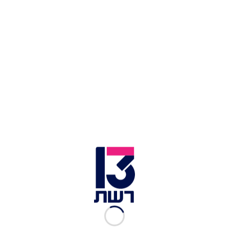
מעצבת : דקלה טל-גורדון | מתוך פרויקט של מרכז הכסאות
במשרדי חברת טיקל | צילום: מושי גיטליס
וותק, ניסיון ומוניטין עשיר
חברת "מרכז הכיסאות" נוסדה בשנת בשנת 2014 עם
חזון אחד ברור: ליצור כיסאות שאינם מתפשרים על
נוחות, איכות ועיצוב. מההתחלה, החברה שמה
לעצמה למטרה לשלב טכנולוגיות מתקדמות עם עיצוב