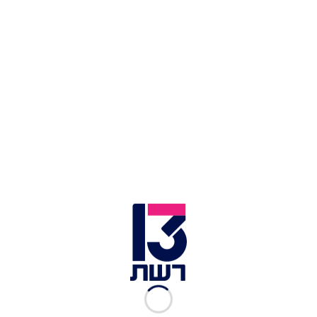
בשוק השכרת הרכב עוסקת במגוון רחב של תחומי
פעילות בשוק הרכב המקומי ובמגוון תחומים נוספים,
לכן החברה מציעה גב כלכלי איתן, צי רכבים גדול
ומגוון, חבילות מותאמות אישית ופתרונות יצירתיים
לכל לקוח ולקוח.
תחומי הפעילות של חברות ההשכרה הגדולות
בישראל כוללים בין היתר את השירותים הבאים:
· שירות השכרת רכב בישראל.
· שירות השכרת רכב בחו"ל במגוון רחב של יעדים.
· ליסינג תפעולי (לעסקים וללקוחות פרטיים).
· מרכזי שירות בפריסה ארצית גדולה.
· שירותי דרך.
· ביטוח כללי.