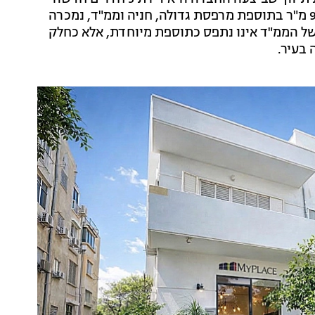
ברחוב רמז 14 בבניין בוטיק חדש; הדירה, בשטח של כ 94 מ"ר בתוספת מרפסת גדולה, חניה וממ"ד, נמכרה
קיומו של הממ"ד אינו נתפס כתוספת מיוחדת, אלא כחלק
בעיר.