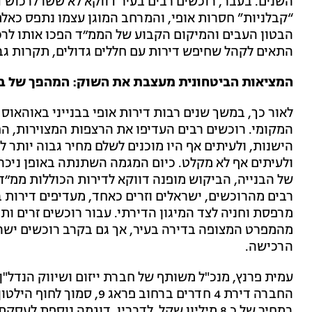
השנים. בעבר, רוכשים רבים בעיר דווקא לא ששו לרכוש ד
“קבלניות” חסרות אופי, והמרחב המוגן עצמו נתפס כאלמ
הבטון העבים והמיקום הקבוע של הממ״ד הפכו אותו לרכ
התאים לקהל שחיפש דירות עם חללים גדולים, תקרות גבו
המציאות הביטחונית מעצבת את השוק: המהפך של בני
המקומי. רוכשים רבים העדיפו את הרצפות המצוירות, הח
הישנות, ולעיתים אף היו מוכנים לשלם מחיר גבוה יותר ל
ולעיתים אף לא מקלט. כיום המגמה השתנתה באופן ניכ
של הבנייה, הביקוש מופנה דווקא לדירות הכוללות ממ״ד,
רבים מהרוכשים, ישראלים וזרים כאחד, מעדיפים דירות ב
מרפסת וחניה לצד המיגון הדירתי. עבור רוכשים זרים ות
מהמפרט המצופה בדירה בעיר, אך גם בקרב רוכשים יש
הרכישה.