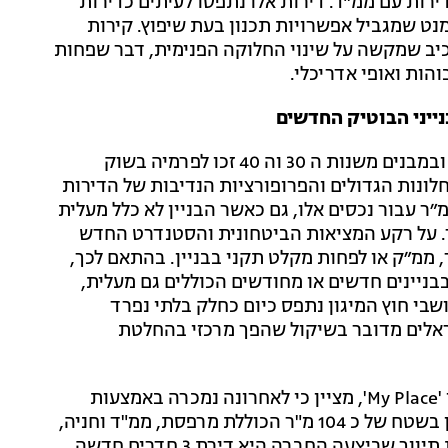
ירות עם ממ״ד. דירות אלו נתפסו לעיתים כדירות
נט שמגביל אפשרויות תכנון בעת שיפוץ. קירות
יב שמקשה על שינוי החלוקה הפנימית, דבר שפחות
הות ואופי אדריכלי.
יני הבוטיק החדשים
לאור כך, במשך שנים רבות דירות אופי בבנייני באוהאוס ובמבנים משנות ה 30 וה 40 זכו לפרמיה בשוק
לונות הגדולים והפרופורציות הנדיבות של הדירות
מ״ר עבור נכסים אלו, גם כאשר הבניין לא כלל מעלית
ר. על רקע המציאות הביטחונית והסטנדרט החדש
 ממ״ק או לפחות מקלט תקני בבניין. בהתאם לכך,
בניינים חדשים או מחודשים הכוללים גם מעלית,
ושבי חוץ המיגון נתפס כיום כחלק בלתי נפרד
ראלים מדובר בשיקול שהפך מרכזי בהחלטת
עמית פרנץ, מנכ"ל משותף של חברת ייזום ושיווק הנדל"ן 'My Place', מציין כי לאחרונה נמכרה באמצעות
החברה דירת 4 חדרים ברחוב פראג 9, סמוך לחוף הילטון בשטח של כ 104 מ"ר הכוללת מרפסת, ממ"ד וחניה,
במחיר של כ 8 מיליון שקל. לדבריו, דוגמה נוספת לעסקת תיווך שביצעה החברה היא דירת 3 חדרים חדשה