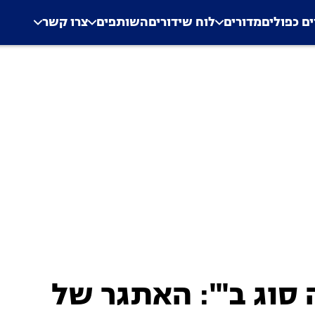
.
Application error: a clien
ים כפולים
מדורים
לוח שידורים
השותפים
צרו קשר
סוג ב'": האתגר של