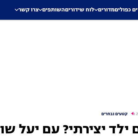
.
Application error: a clien
ים כפולים
מדורים
לוח שידורים
השותפים
צרו קשר
 1
קטעים נבחרים
 ילד יצירתי? עם יעל שו