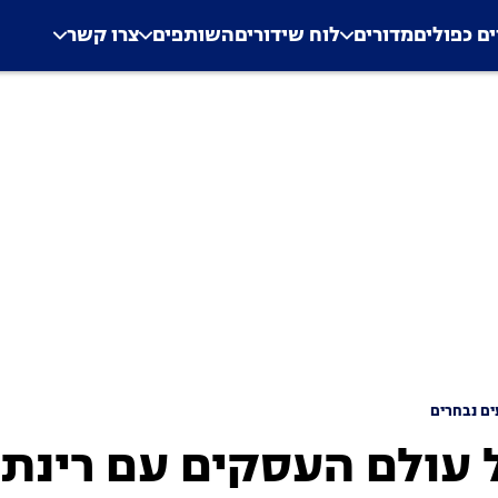
.
Application error: a clien
ים כפולים
מדורים
לוח שידורים
השותפים
צרו קשר
ם נבחרים
 עולם העסקים עם רינת 