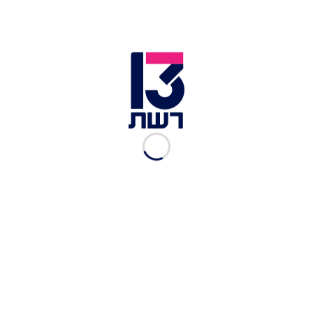
מתחילה להתבהר, פיגוע עצום עם נפגעים רבים.
זירת הפיגוע בצומת מגידו | צילום: פלאש 90
כמה דקות לאחר מכן אבא מתקשר: "נפצעתי בפיגוע,