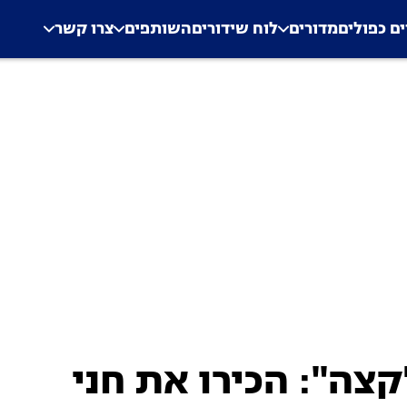
.
Application error: a clien
ים כפולים
מדורים
לוח שידורים
השותפים
צרו קשר
קצה": הכירו את חני