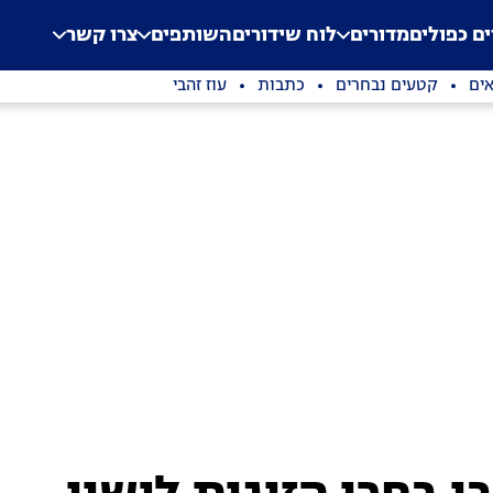
.
Application error: a clien
ים כפולים
מדורים
לוח שידורים
השותפים
צרו קשר
ים
קטעים נבחרים
כתבות
עוז זהבי