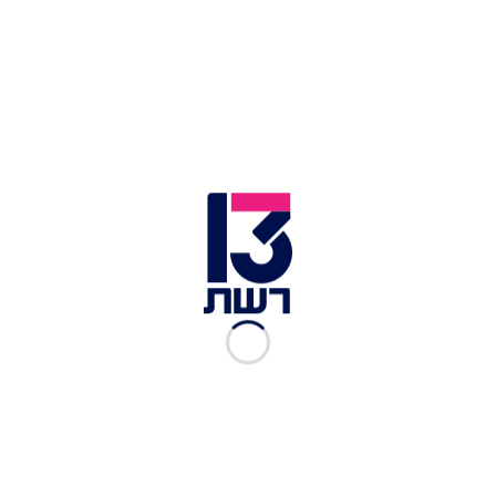
לירן וענת באירוע ההשקה | צילום: דנה קופל
לירון ומאיה
- חברות הכי טובות מגיל 20 עם חברות
ששרדה לא מעט דברים אבל עדיין לא התמודדה מול
פקין אקספרס.