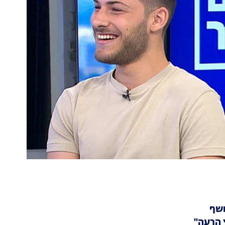
חשף
 הרעה"