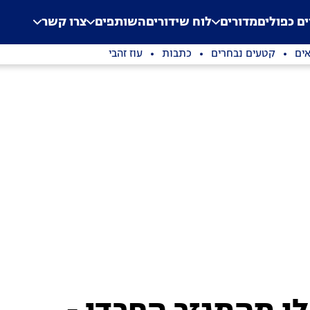
.
Application error: a clien
ים כפולים
מדורים
לוח שידורים
השותפים
צרו קשר
ים
קטעים נבחרים
כתבות
עוז זהבי