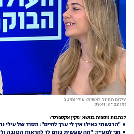
צילום תמונה ראשית: עילי ומיטב
זמן צפייה: 09:41
לכתבות נוספות בנושא "פקין אקספרס":
"הרגשתי כאילו אין לי ערך לחיים": הסוד של עילי נ
חני למעיין: "מה שעשית גורם לך להראות הטובה ולי