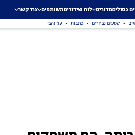
.
Application error: a clien
ים כפולים
מדורים
לוח שידורים
השותפים
צרו קשר
ים
קטעים נבחרים
כתבות
עוז זהבי