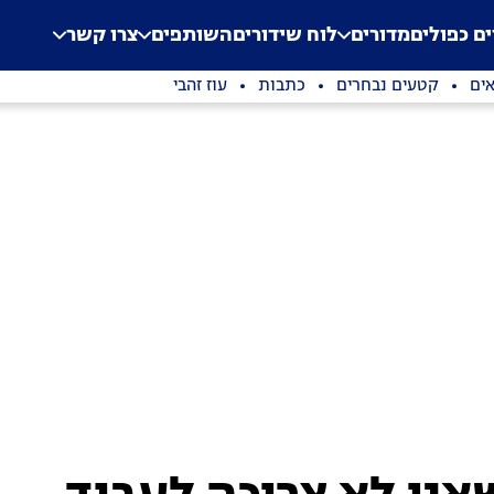
.
Application error: a clien
ים כפולים
מדורים
לוח שידורים
השותפים
צרו קשר
ים
קטעים נבחרים
כתבות
עוז זהבי