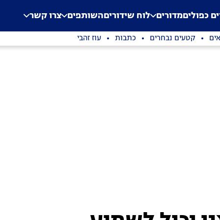
.
Application error: a clien
ים כפולים
מדורים
לוח שידורים
השותפים
צרו קשר
ים
קטעים נבחרים
כתבות
עוז זהבי