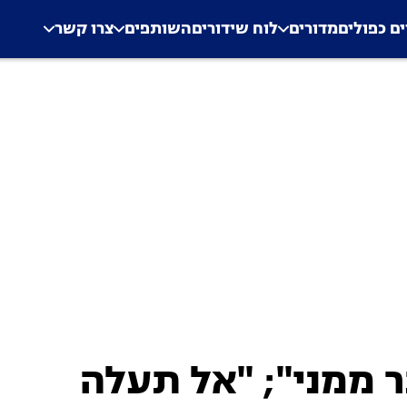
.
Application error: a clien
ים כפולים
מדורים
לוח שידורים
השותפים
צרו קשר
ר ממני"; "אל תעלה