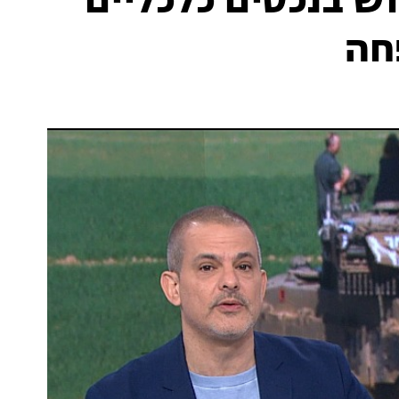
ש בנכסים כלכליים
חה