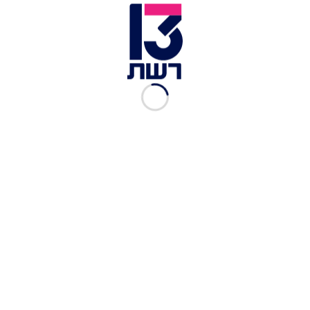
זמן צפייה: 01:43
הפליליסטיות | דוקו ריאליטי חסר תקדים
לכתבות נוספות:
"הפליליסטיות": עורכות הדין שמייצגות את הפושעים
המבוקשים
"גברים חושבים שאנחנו נשים חזקות מדי - הם
מפחדים להתקרב אלינו"
״הלקוחות שלי מגה-גברים. אם מופנית הערה כלפיי -