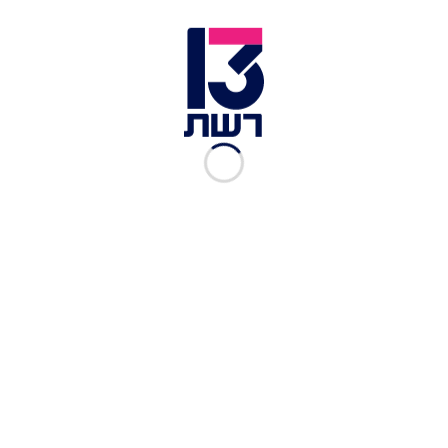
זמן צפייה: 01:41
הפליליסטיות | דוקו ריאליטי חסר תקדים
לכתבות נוספות:
"הפליליסטיות": עורכות הדין שמייצגות את הפושעים
המבוקשים
"הלקוחות מפחדים ממני קצת, אני נראית מפחידה,
מלחיצה"
"אני מתעסקת בעולם העברייני הארדקור ובעולם הזה