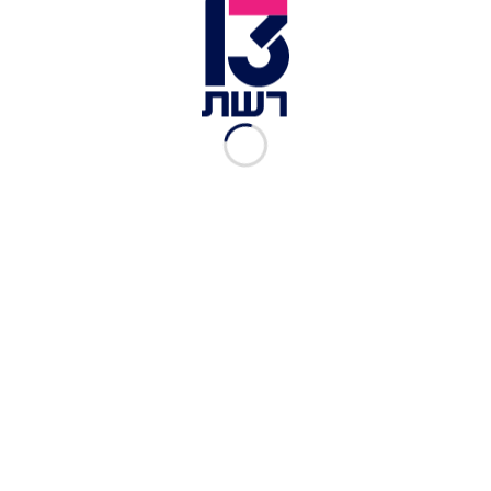
זמן צפייה: 07:00
נתנאל נולד למשפחה דתית ולמד בבית ספר דתי אבל
הרגיש שמשהו שונה בו, הוא לא כמו כל הבנים. עם
הזמן שעבר נתנאל החליט לעבור הליך לשינוי מין וכיום
הוא נתנאלה. נתנאלה אטיאס, ספרית על גלגלים,
סיפרה בתוכנית "העולם הבוקר" על ההבנה שהיא
בעצם בת, האזהרות שקיבלה מסבתא שלה ולמה
שינתה את שמה לנתנאלה. צפו בריאיון המלא
כתבות נוספות מתוך "העולם הבוקר":
"לקבל החלטה שכדאי לבדוק את זה": המיזם שעוזר
לפוסט טראומתיים