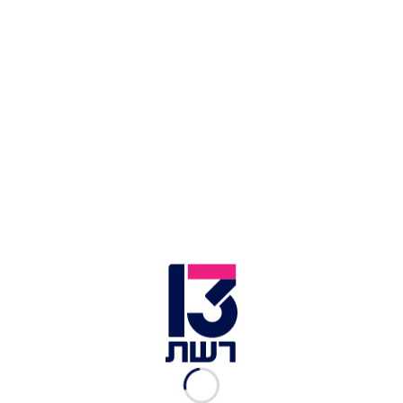
צילום תמונה ראשית: אוטו אוכל - צו 8
זמן צפייה: 00:38
גזרים בסילאן של השפית רותי רוסו
החומרים:
גזרים צבעוניים
סילאן
שמן זית
טימין
מלח