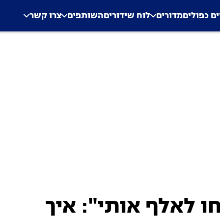
.
Application error: a clien
ים כפולים
מדורים
לוח שידורים
השותפים
צרו קשר
 לאלף אותי": איך