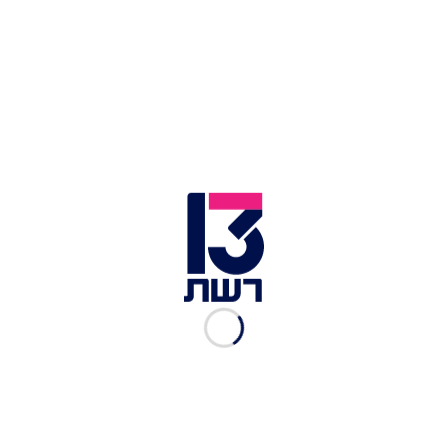
צילום תמונה ראשית: חיים גולדברג, פלאש 90
זמן צפייה: 01:28
הטקסט המלא של עמרי אסנהיים:
מכתב לדוד, מרדכי דוד.
מרדכי, בקרוב אתה תהפוך לקורבן של עצמך.
זה עלול לקרות פיזית. לא מזמן ראיתי אותך נגרר על
מכסה מנוע של רכב שחסמת. האיום שאתה מציב על
קורבנותיך, עוד יתהפך עליך. הרי הפעם שמישהו ילחץ
חזק יותר על הגז בגלל עצבים או פניקה תגיע. ואם לא
תיזרק כך מתחת לגלגלים מצד מי שאתה תופס
כיריביך, ישליכו אותך לשם הפוליטיקאים.