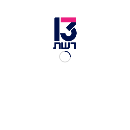
כתבות נוספות במדור "הורים ברשת":
חוששים ששגרת השינה של ילדיכם תופר בגלל
ארוחות החג? כך תעשו זאת נכון
שנה חדשה, מטרות חדשות: כך תציבו לילדים שלכם
יעדים לתשפ"ג
אל תדברו באנגלית ותפסיקו עם הקודים: זה מה
שקורה לילדיכם כשאתם לא רוצים שהם יבינו