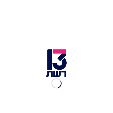
להגיד כן אלא רק ילחיץ אותו ויגרום לו להתרחק
מהתהליך. באופן כללי, אין צורך לשאול אלא פשוט
לקחת, גם כי הרבה פעמים התשובה לא תהיה תואמת
את המציאות וגם כי זה השלב שהוא צריך הכוונה, אז
כשאתם מרגישים שעבר מספיק זמן תתנו לו יד
ותודיעו לו שעכשיו הולכים לשירותים.