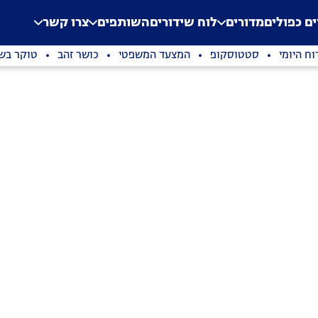
.
Application error: a clien
ים כפולים
מדורים
לוח שידורים
השותפים
צרו קשר
וח היומי
סטטוסקופ
המצעד המשפטי
כושר זהב
טוקר בשי