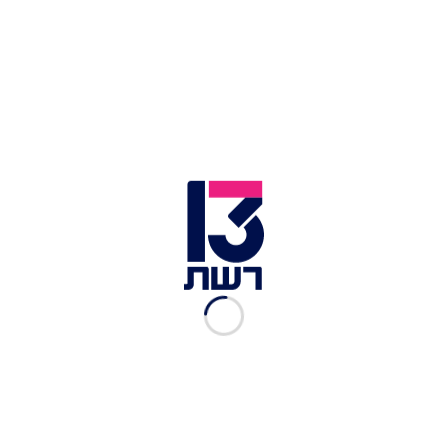
צילום תמונה ראשית: שיחת היום
זמן צפייה: 03:59
עבור עודד בבאי, בעל עסק לאופנה, ההחלטה על
ביטול הפטור ממע"מ על קניות מחו"ל הגיעה מאוחר
מדי. לפני כחודש וחצי הוא נאלץ לסגור את עסקו,
לאחר שלא הצליח עוד להתמודד עם התחרות. בריאיון
לתוכנית "שיחת היום", סיפר בבאי על המקרה:
"הממשלה שלי מפלה אותי לרעה. לכן התייעלתי
וסגרתי את העסק שלי".בבאי הוסיף ביקורת כלפי שר
האוצר, בצלאל סמוטריץ': "הוא חושב שכולנו
טייקונים".