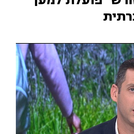
ורש" פועלת למען
רתית