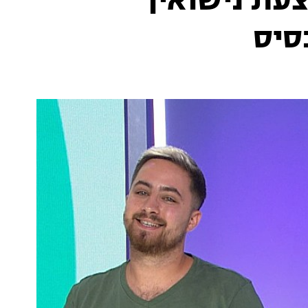
עת נישואין
סיס