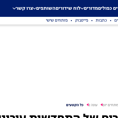
.
Application error: a clien
ים כפולים
מדורים
לוח שידורים
השותפים
צרו קשר
ם
כתבות
פייסבוק
פותחים שישי
ותחים יום
עונה 2
כל הקטעים