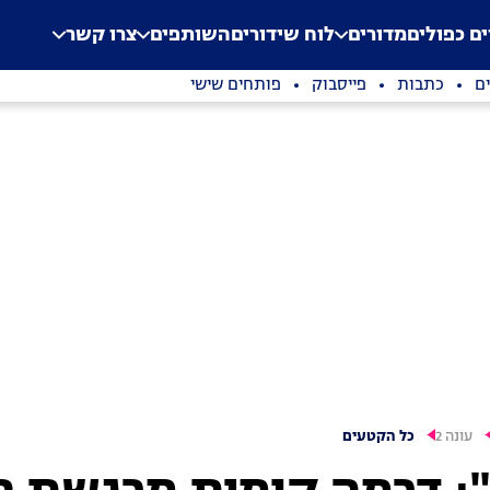
.
Application error: a clien
ים כפולים
מדורים
לוח שידורים
השותפים
צרו קשר
ם
כתבות
פייסבוק
פותחים שישי
עונה 2
כל הקטעים