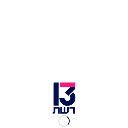
בציבור
וקיבלה החלטה שמתחשבת בדעות השונות. בג"ץ
לעומת זאת,
דחה את החקיקה הזו, כמו שהוא כבר דחה בשנה
האחרונה, פעם אחר פעם.
הרי בג"ץ אמור להתערב בחקיקה רק במקרים נדירים
כשיש חוק שהוא נוגד חוק בעליל.
והנה בשנה האחרונה, בג"ץ דוחה את חוק התקציב
הדו-שנתי,
את מתווה הגז ועוד ועוד. בג"ץ כל הזמן מתערב. ומה
טענתו?
שזה לא לפי השוויון והצדק. אבל האם תמיד השוויון