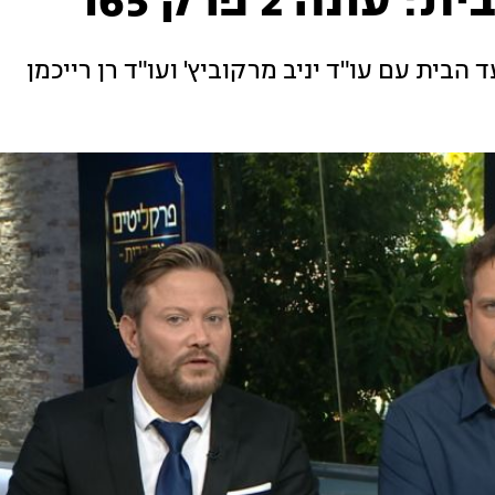
נה 2 פרק 165
בית עם עו"ד יניב מרקוביץ' ועו"ד רן רייכמן