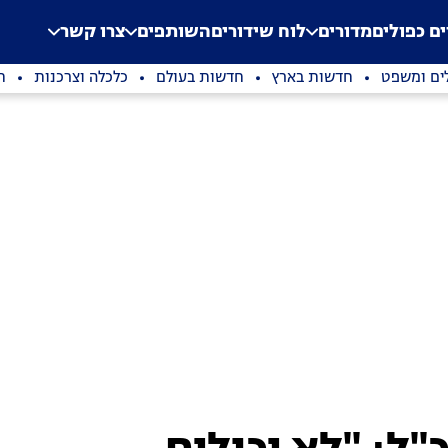
.
Application error: a clien
ים כפולים
מדורים
לוח שידורים
השותפים
צרו קשר
ים ומשפט
חדשות בארץ
חדשות בעולם
כלכלה וצרכנות
ת