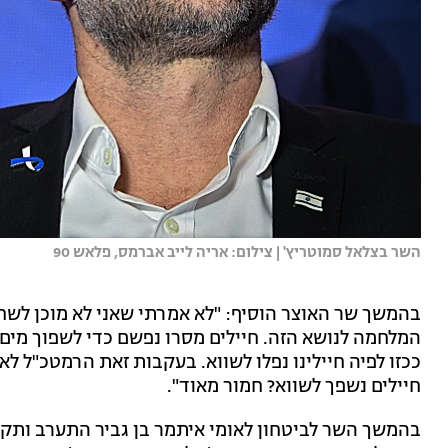
השר בצלאל סמוטריץ' | צילום: אריה לייב אברמס, פלאש 90
בהמשך שר האוצר הוסיף: "לא אמרתי שאני לא מוכן לשחר
המלחמה לנושא הזה. חיילים מסרו נפשם כדי לשפוך מים
ככזו לפיה חיילינו נפלו לשווא. בעקבות זאת הרמטכ"ל ל
חיילים נשפך לשווא? חמור מאוד".
בהמשך השר לביטחון לאומי איתמר בן גביר התערב ותקף 