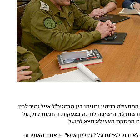
משלה בנימין נתניהו בין הרמטכ"ל אייל זמיר לבין
נתניהו עצמו וחלק מהשרים - כך פורסם הערב (שישי) בחדשות 13. הישיבה לוותה בצעקות והרמות קול, על
ם הפסקת האש לא תצא לפועל.
במהלך הדיון, הרמטכ"ל זמיר אמר לרה"מ ולשרים: "צה"ל לא יכול לשלוט על 2 מיליון איש". זו אחת האמירות